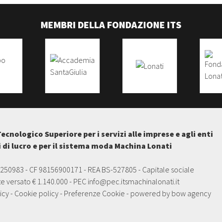
MEMBRI DELLA FONDAZIONE ITS
Tecnologico Superiore per i servizi alle imprese e agli enti
i di lucro e per il sistema moda Machina Lonati
5250983 - CF 98156900171 - REA BS-527805 - Capitale sociale
e versato € 1.140.000 - PEC
info@pec.itsmachinalonati.it
icy
-
Cookie policy
-
Preferenze Cookie
- powered by
bow agency