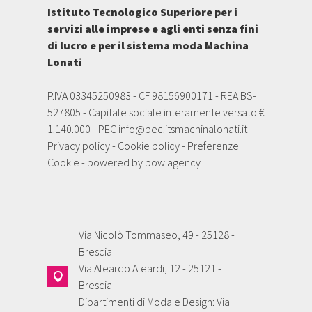
Istituto Tecnologico Superiore per i
servizi alle imprese e agli enti senza fini
di lucro e per il sistema moda Machina
Lonati
P.IVA 03345250983 - CF 98156900171 - REA BS-
527805 - Capitale sociale interamente versato €
1.140.000 - PEC
info@pec.itsmachinalonati.it
Privacy policy
-
Cookie policy
-
Preferenze
Cookie
- powered by
bow agency
Via Nicolò Tommaseo, 49 - 25128 -
Brescia
Via Aleardo Aleardi, 12 - 25121 -
Brescia
Dipartimenti di Moda e Design: Via